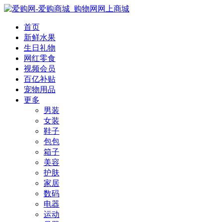
首页
新鲜水果
生日礼物
网红零食
视频会员
百亿补贴
宠物用品
更多
男装
女装
鞋子
包包
箱子
美容
护肤
家居
数码
电器
运动