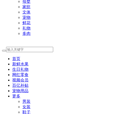
母婴
家纺
文体
宠物
鲜花
礼物
多肉
首页
新鲜水果
生日礼物
网红零食
视频会员
百亿补贴
宠物用品
更多
男装
女装
鞋子