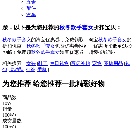
五金
配件
汽车
亲，以下是为您推荐的
秋冬款手套女
折扣宝贝：
秋冬款手套女
的淘宝优惠券，免费领取，淘宝
秋冬款手套女
的
折扣优惠，
秋冬款手套女
免费优惠券网站，优惠折扣低至9块9
包邮！免费领
秋冬款手套女
淘宝优惠券，超级省钱哦~
相关搜索：
女装
|
鞋子
|
生日礼物
|
百亿补贴
|
宠物
|
宠物用品
|
包
包
|
运动鞋
|
打拳
|
手机
|
为您推荐
给您推荐一批精彩好物
商品数
10W+
销量
100W+
成交量数
100W+