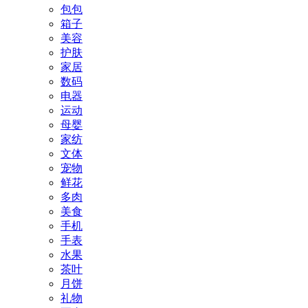
包包
箱子
美容
护肤
家居
数码
电器
运动
母婴
家纺
文体
宠物
鲜花
多肉
美食
手机
手表
水果
茶叶
月饼
礼物